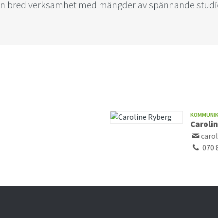
i en bred verksamhet med mängder av spännande studieci
KOMMUNI
Caroli
caro
070 