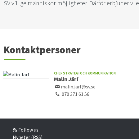
SV vill ge människor möjligheter. Därför erbjuder v
Kontaktpersoner
CHEF STRATEGI OCH KOMMUNIKATION
Malin Järf
malin.jarf@sv.se
070 371 61 56
Follow us
Nyheter (RSS)