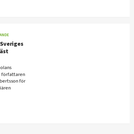
ANDE
 Sveriges
läst
olans
s författaren
bertsson för
iären