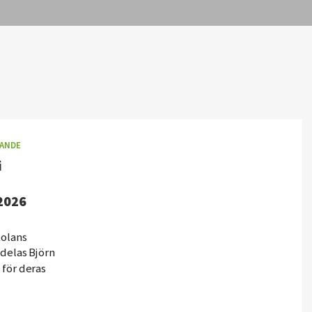
ANDE
i
 2026
olans
ldelas Björn
 för deras