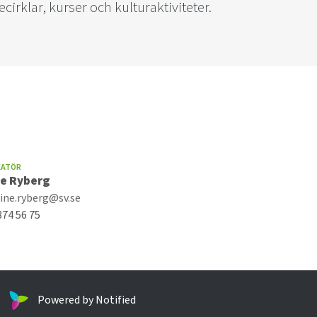
rklar, kurser och kulturaktiviteter.
KATÖR
ne Ryberg
line.ryberg@sv.se
874 56 75
Powered by Notified