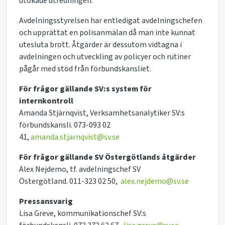
utökade utredningen.
Avdelningsstyrelsen har entledigat avdelningschefen
och upprättat en polisanmälan då man inte kunnat
utesluta brott. Åtgärder
är dessutom
vidtagna i
avdelningen
och u
tveckling av policyer och rutiner
pågår med stöd från förbundskansliet.
För frågor gällande
SV:s system för
internkontroll
Amanda
Stjärnqvist
,
Verksamhetsanalytiker
SV:s
förbundskansli.
073-093 02
41,
amanda.stjarnqvist@sv.se
För frågor gällande SV Östergötlands åtgärder
Alex
Nejdemo
,
tf. avdelningschef
SV
Östergötland.
011-323 02 50,
alex.nejdemo@sv.se
Pressansvarig
Lisa
Greve
,
kommunikationschef
SV:s