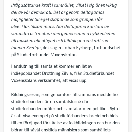
ifrågasättande kraft i samhället, vilket i sig är en viktig
del av vår demokrati. Det är genom deltagarnas
möjligheter till eget skapande som gruppen får
utvecklas tillsammans. När deltagarna kan lära av
varandra och mötas i den gemensamma nyfikenheten
till musiken blir utbytet och bildningen en kraft som
förenar Sverige
, det säger Johan Fyrberg, förbundschef
på Studieförbundet Vuxenskolan.
I anslutning till samtalet kommer en låt av
indiepopbandet Drottning Zilvia, från Studieförbundet
Vuxenskolans verksamhet, att visas upp.
Bildningsresan, som genomförs tillsammans med de tio
studieförbunden, är en samtalsturné där
studieförbunden möter och samtalar med politiker. Syftet
är att visa exempel på studieförbundens bredd och bidra
till en fördjupad förståelse av folkbildningen och hur den
bidrar till såväl enskilda människors som samhällets