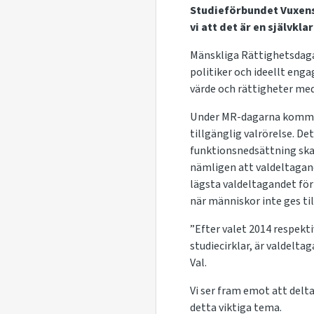
Studieförbundet Vuxensk
vi att det är en självkl
Mänskliga Rättighetsdaga
politiker och ideellt eng
värde och rättigheter me
Under MR-dagarna kommer 
tillgänglig valrörelse. D
funktionsnedsättning ska 
nämligen att valdeltagand
lägsta valdeltagandet för
när människor inte ges til
”Efter valet 2014 respekt
studiecirklar, är valdelta
Val.
Vi ser fram emot att delt
detta viktiga tema.