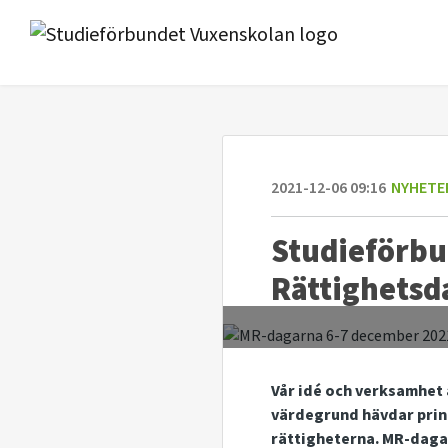
2021-12-06 09:16
NYHETE
Studieförbu
Rättighetsd
Vår idé och verksamhet 
värdegrund hävdar prin
rättigheterna. MR-dagar