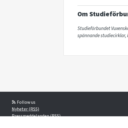
Om Studieförbu
Studieförbundet Vuxensko
spännande studiecirklar, k
Follow us
Nyheter (RSS)
Pressmeddelanden (RSS)
Pressutskick (RSS)