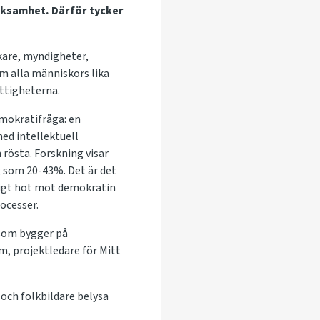
rksamhet. Därför tycker
kare, myndigheter,
m alla människors lika
ttigheterna.
mokratifråga: en
ed intellektuell
rösta. Forskning visar
g som 20-43%. Det är det
rligt hot mot demokratin
ocesser.
 som bygger på
lm
, projektledare för Mitt
och folkbildare belysa