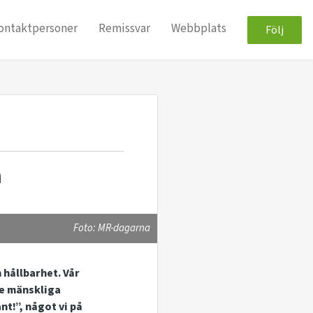
ontaktpersoner
Remissvar
Webbplats
Följ
a
Foto: MR-dagarna
 hållbarhet. Vår
e mänskliga
t!”, något vi på