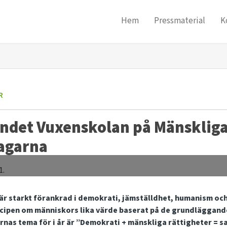
Hem
Pressmaterial
K
R
ndet Vuxenskolan på Mänsklig
agarna
är starkt förankrad i demokrati, jämställdhet, humanism och
cipen om människors lika värde baserat på de grundläggand
nas tema för i år är ”Demokrati + mänskliga rättigheter = san