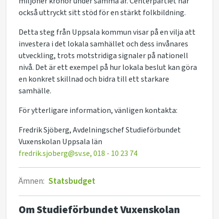
miljoner kronor under samma år. Centerpartiet har
också uttryckt sitt stöd för en stärkt folkbildning.
Detta steg från Uppsala kommun visar på en vilja att
investera i det lokala samhället och dess invånares
utveckling, trots motstridiga signaler på nationell
nivå. Det är ett exempel på hur lokala beslut kan göra
en konkret skillnad och bidra till ett starkare
samhälle.
För ytterligare information, vänligen kontakta:
Fredrik Sjöberg, Avdelningschef Studieförbundet
Vuxenskolan Uppsala län
fredrik.sjoberg@sv.se,
018 - 10 23 74
Ämnen:
Statsbudget
Om Studieförbundet Vuxenskolan