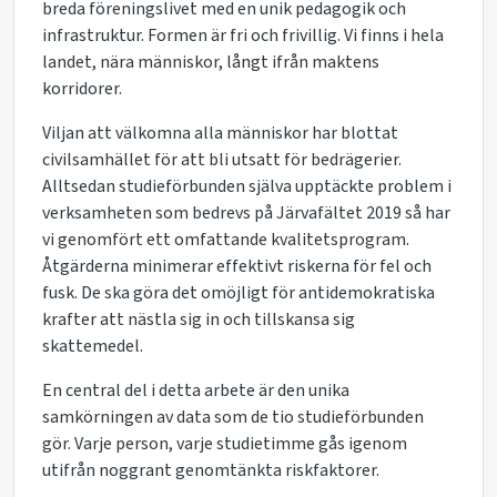
breda föreningslivet med en unik pedagogik och
infrastruktur. Formen är fri och frivillig. Vi finns i hela
landet, nära människor, långt ifrån maktens
korridorer.
Viljan att välkomna alla människor har blottat
civilsamhället för att bli utsatt för bedrägerier.
Alltsedan studieförbunden själva upptäckte problem i
verksamheten som bedrevs på Järvafältet 2019 så har
vi genomfört ett omfattande kvalitetsprogram.
Åtgärderna minimerar effektivt riskerna för fel och
fusk. De ska göra det omöjligt för antidemokratiska
krafter att nästla sig in och tillskansa sig
skattemedel.
En central del i detta arbete är den unika
samkörningen av data som de tio studieförbunden
gör. Varje person, varje studietimme gås igenom
utifrån noggrant genomtänkta riskfaktorer.