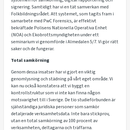
systemen för samkörning, digital rapportering och
signering. Samtidigt har vi en tät samverkan med
Folkbildningsrådet. Att systemet, som tagits fram i
samarbete med PwC Forensics, är effektivt
bekräftade Polisens Nationella Operativa Enhet
(NOA) och Ekobrottsmyndigheten under ett
seminarium vi genomförde i Almedalen 5/7. Vi gör rätt
saker och de fungerar.
Total samkörning
Genom dessa insatser har vi gjort en viktig
genomlysning och städning på vårt eget område. Vi
kan nu också konstatera att vi byggt en
kontrollstruktur som vi inte kan finna någon
motsvarighet till i Sverige. De tio studieförbunden är
självständiga juridiska personer som samkör
detaljerade verksamhetsdata. Inte bara stickprov,
utan en total samkörning av 100 procent av
verksamheten, deltagarna och träffarna.