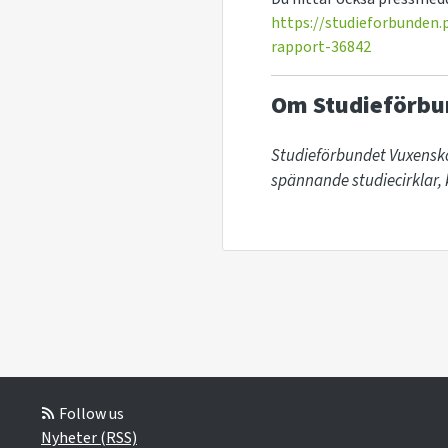
https://studieforbunden
rapport-36842
Om Studieförbu
Studieförbundet Vuxensko
spännande studiecirklar, k
Follow us
Nyheter (RSS)