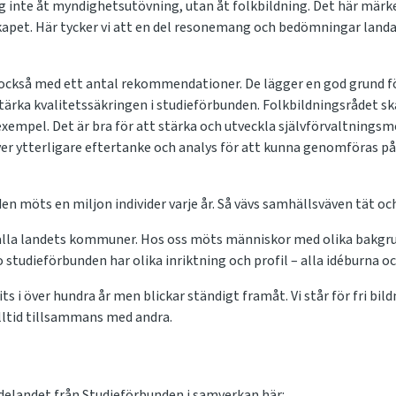
inte åt myndighetsutövning, utan åt folkbildning. Det här märker 
apet. Här tycker vi att en del resonemang och bedömningar landar
också med ett antal rekommendationer. De lägger en god grund fö
tärka kvalitetssäkringen i studieförbunden. Folkbildningsrådet ska
xempel. Det är bra för att stärka och utveckla självförvaltnings
er ytterligare eftertanke och analys för att kunna genomföras på 
n möts en miljon individer varje år. Så vävs samhällsväven tät och 
alla landets kommuner. Hos oss möts människor med olika bakgrun
o studieförbunden har olika inriktning och profil – alla idéburna o
 i över hundra år men blickar ständigt framåt. Vi står för fri bildn
alltid tillsammans med andra.
delandet från Studieförbunden i samverkan här: