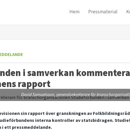
Hem
Pressmaterial
K
EDDELANDE
unden i samverkan kommentera
nens rapport
David Samuelsson, generalsekreterare för branschorganisat
revisionen sin rapport över granskningen av Folkbildningsråd
tudieförbundens interna kontroller av statsbidragen. Studi
 i ett pressmeddelande.