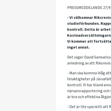
PRESSMEDDELANDE 27/9
- Vi välkomnar Riksrevi
studieförbunden. Rappor
kontroll. Detta är arbe
Kostnadsersättningarna 
Vi kommer att fortsätta 
inget annat.
Det säger David Samuelss
anledning av att Riksrevi
- Man ska komma ihåg att 
felaktigheter på Järvafäl
kontroll. Vi har bland ann
närvarorapportering och 
är bra och effektiva åtgä
- Det är lite speciellt at