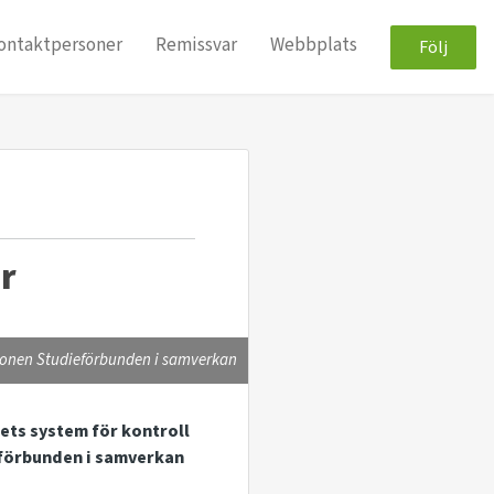
ontaktpersoner
Remissvar
Webbplats
Följ
r
ionen Studieförbunden i samverkan
ets system för kontroll
eförbunden i samverkan