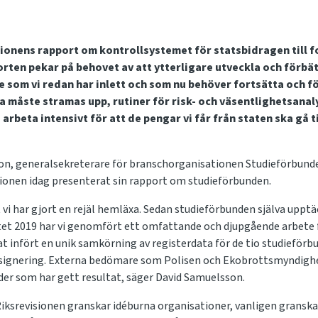
sionens rapport om kontrollsystemet för statsbidragen till f
ten pekar på behovet av att ytterligare utveckla och förbät
te som vi redan har inlett och som nu behöver fortsätta och f
måste stramas upp, rutiner för risk- och väsentlighetsanal
arbeta intensivt för att de pengar vi får från staten ska gå t
on, generalsekreterare för branschorganisationen Studieförbun
sionen idag presenterat sin rapport om studieförbunden.
vi har gjort en rejäl hemläxa. Sedan studieförbunden själva upp
tet 2019 har vi genomfört ett omfattande och djupgående arbete f
at infört en unik samkörning av registerdata för de tio studieförb
signering. Externa bedömare som Polisen och Ekobrottsmyndighe
rder som har gett resultat, säger David Samuelsson.
t Riksrevisionen granskar idéburna organisationer, vanligen gransk