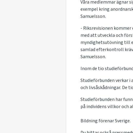
Våra medlemmar ägnar sig 
exempel kring anordnarsk
Samuelsson.
- Riksrevisionen kommer 
med att utveckla och förs
myndighetsutövning till e
samlad efterkontroll kräv
Samuelsson.
Inom de tio studieförbunde
Studieförbunden verkar i 
och livsåskådningar. De ti
Studieförbunden har funnits
på individens villkor och 
Bildning förenar Sverige.
Du hittar också pressmed