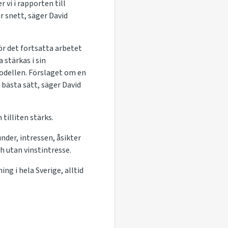
vi i rapporten till
 snett, säger David
r det fortsatta arbetet
 stärkas i sin
modellen. Förslaget om en
bästa sätt, säger David
tilliten stärks.
der, intressen, åsikter
ch utan vinstintresse.
ing i hela Sverige, alltid