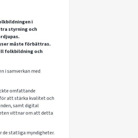
olkbildningen i
tra styrning och
ördjupas.
yser måste förbättras.
ill folkbildning och
den i samverkan med
täckte omfattande
ör att stärka kvalitet och
unden, samt digital
ten vittnar om att detta
ar de statliga myndigheter.