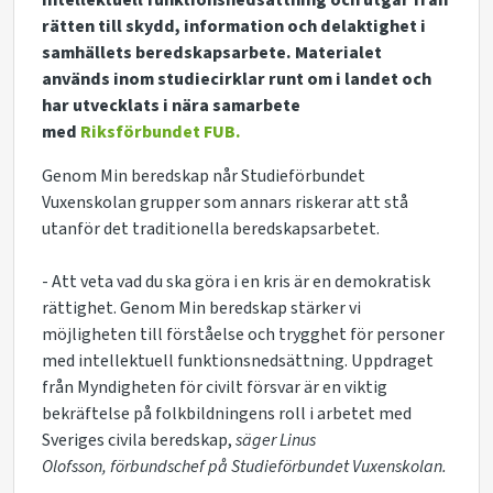
intellektuell funktionsnedsättning och utgår från
rätten till skydd, information och delaktighet i
samhällets beredskapsarbete. Materialet
används inom studiecirklar runt om i landet och
har utvecklats i nära samarbete
med
Riksförbundet FUB
.
Genom
Min beredskap
når Studieförbundet
Vuxenskolan grupper som annars riskerar att stå
utanför det traditionella beredskapsarbetet.
- Att veta vad du ska göra i en kris är en demokratisk
rättighet. Genom
Min beredskap
stärker vi
möjligheten till förståelse och trygghet för personer
med intellektuell funktionsnedsättning. Uppdraget
från Myndigheten för civilt försvar är en viktig
bekräftelse på folkbildningens roll i arbetet med
Sveriges civila beredskap,
säger Linus
Olofsson, förbundschef på Studieförbundet Vuxenskolan.