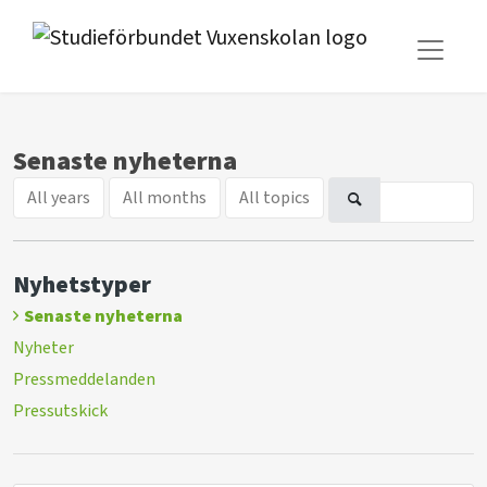
Senaste nyheterna
All years
All months
All topics
Nyhetstyper
Senaste nyheterna
Nyheter
Pressmeddelanden
Pressutskick