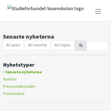
Senaste nyheterna
All years
All months
All topics
Nyhetstyper
Senaste nyheterna
Nyheter
Pressmeddelanden
Pressutskick