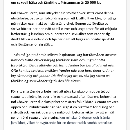
om sexuell hälsa och jämlikhet. Prissumman är 25 000 kr. 
Inti
 Chavez Perez, som uttrycker sin stolthet över att ta emot denna 
utmärkelse, betraktar folkbildning som ett kraftfullt verktyg för att ge 
människor egenmakt och självständighet. Genom att föreläsa och 
skriva böcker har han nått ut till elever och ungdomar för att erbjuda 
lättförståelig kunskap om pubertet och sexualitet som vänder sig 
direkt till varje individ och hjälper dem att bygga en positiv självbild 
och förståelse för sig själva. 
– 
Min målgrupp är min största inspiration. Jag har förmånen att resa 
runt och träffa elever när jag föreläser. Barn och unga är ofta 
frispråkiga. Deras attityder och levnadsöden bär jag alltid med mig. 
Ofta kan jag se deras ansikten framför mig eller höra deras ord när 
jag sätter mig och jobbar. Då tänker jag att, nu ska jag skriva en 
föreläsning som vänder sig till den här eleven.
För sitt enastående arbete med att göra kunskap om pubertet och 
sexualitet tillgänglig, begriplig och anpassad efter läsarens behov, har 
Inti
 Chavez Perez tilldelats priset som årets folkbildare. Genom att vara 
öppen och inkluderande har han skapat en plattform för dialog och 
självuttryck
 i en inkluderande miljö och 
betonar 
vikten av att en väl 
genomförd sexualundervisnin
g kan minska fördomar och främja 
jämlikhet, vilket är avgörande för en demokratisk samhällsstruktur.