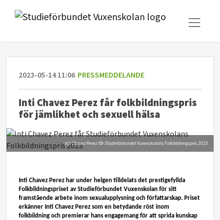
2023-05-14 11:06
PRESSMEDDELANDE
Inti Chavez Perez får folkbildningspris
för jämlikhet och sexuell hälsa
Inti Chavez Perez får Studieförbundet Vuxenskolans Folkbildningspris 2023.
Inti
 Chave
z 
Perez har under helgen tilldelats det prestigefyllda 
Folkbildningspriset av Studieförbundet 
Vuxenskolan
 för sitt 
framstående arbete inom sexualupplysning och författarskap. Priset 
erkänner 
Inti
 Chave
z
 Perez som en betydande röst inom 
folkbildning och premierar hans engagemang för att sprida kunskap 