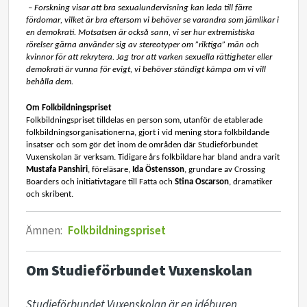
– 
Forskning visar att bra sexualundervisning kan leda till färre 
fördomar, vilket är bra eftersom vi behöver se varandra som jämlikar i 
en demokrati. Motsatsen är också sann, vi ser hur extremistiska 
rörelser gärna använder sig av stereotyper om ”riktiga” män och 
kvinnor för att rekrytera. Jag tror att varken sexuella rättigheter eller 
demokrati är vunna för evigt, vi behöver ständigt kämpa om vi vill 
behålla dem.
Om Folkbildningspriset
Folkbildningspriset tilldelas en person som, utanför de etablerade 
folkbildningsorganisationerna, gjort i vid mening stora folkbildande 
insatser och som gör det inom de områden där Studieförbundet 
Vuxenskolan är verksam. Tidigare års folkbildare har bland andra varit 
Mustafa 
Panshiri
, f
öreläsare,
 Ida Östensson
, grundare av 
Crossing
Boarders
 och
 initiativtagare till Fatta
 och 
Stina Oscarson
, dramatiker 
och skribent
.
Ämnen:
Folkbildningspriset
Om Studieförbundet Vuxenskolan
Studieförbundet Vuxenskolan är en idéburen 